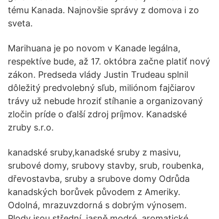
tému Kanada. Najnovšie správy z domova i zo
sveta.
Marihuana je po novom v Kanade legálna,
respektíve bude, až 17. októbra začne platiť nový
zákon. Predseda vlády Justin Trudeau splnil
dôležitý predvolebný sľub, miliónom fajčiarov
trávy už nebude hroziť stíhanie a organizovaný
zločin príde o ďalší zdroj príjmov. Kanadské
zruby s.r.o.
kanadské sruby,kanadské sruby z masivu,
srubové domy, srubovy stavby, srub, roubenka,
dřevostavba, sruby a srubove domy Odrůda
kanadských borůvek původem z Ameriky.
Odolná, mrazuvzdorná s dobrým výnosem.
Plody jsou střední, jasně modré, aromatické,