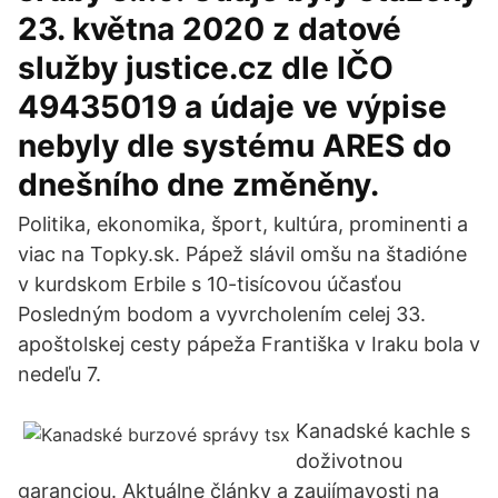
23. května 2020 z datové
služby justice.cz dle IČO
49435019 a údaje ve výpise
nebyly dle systému ARES do
dnešního dne změněny.
Politika, ekonomika, šport, kultúra, prominenti a
viac na Topky.sk. Pápež slávil omšu na štadióne
v kurdskom Erbile s 10-tisícovou účasťou
Posledným bodom a vyvrcholením celej 33.
apoštolskej cesty pápeža Františka v Iraku bola v
nedeľu 7.
Kanadské kachle s
doživotnou
garanciou. Aktuálne články a zaujímavosti na