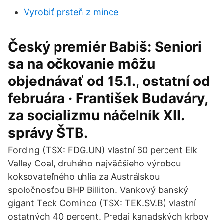
Vyrobiť prsteň z mince
Český premiér Babiš: Seniori
sa na očkovanie môžu
objednávať od 15.1., ostatní od
februára · František Budaváry,
za socializmu náčelník XII.
správy ŠTB.
Fording (TSX: FDG.UN) vlastní 60 percent Elk
Valley Coal, druhého najväčšieho výrobcu
koksovateľného uhlia za Austrálskou
spoločnosťou BHP Billiton. Vankový banský
gigant Teck Cominco (TSX: TEK.SV.B) vlastní
ostatných 40 percent. Predaj kanadských krbov