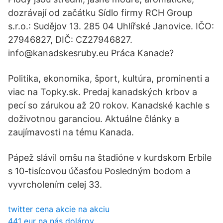
dozrávají od začátku Sídlo firmy RCH Group
s.r.o.: Sudějov 13. 285 04 Uhlířské Janovice. IČO:
27946827, DIČ: CZ27946827.
info@kanadskesruby.eu Práca Kanade?
Politika, ekonomika, šport, kultúra, prominenti a
viac na Topky.sk. Predaj kanadských krbov a
pecí so zárukou až 20 rokov. Kanadské kachle s
doživotnou garanciou. Aktuálne články a
zaujímavosti na tému Kanada.
Pápež slávil omšu na štadióne v kurdskom Erbile
s 10-tisícovou účasťou Posledným bodom a
vyvrcholením celej 33.
twitter cena akcie na akciu
441 eur na nás dolárov