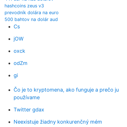
hashcoins zeus v3
prevodník dolára na euro
500 bahtov na dolár aud
Cs
jOW
oxck
odZm
gi
Čo je to kryptomena, ako funguje a prečo ju
používame
Twitter gdax
Neexistuje žiadny konkurenčný mém