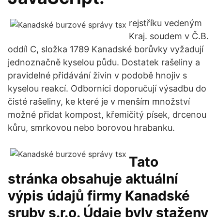
rejstříku vedeným
Kraj. soudem v Č.B.
oddíl C, složka 1789 Kanadské borůvky vyžadují
jednoznačně kyselou půdu. Dostatek rašeliny a
pravidelné přidávání živin v podobě hnojiv s
kyselou reakcí. Odborníci doporučují výsadbu do
čisté rašeliny, ke které je v menším množství
možné přidat kompost, křemičitý písek, drcenou
kůru, smrkovou nebo borovou hrabanku.
Tato
stránka obsahuje aktuální
výpis údajů firmy Kanadské
sruby s.r.o. Údaje byly staženy