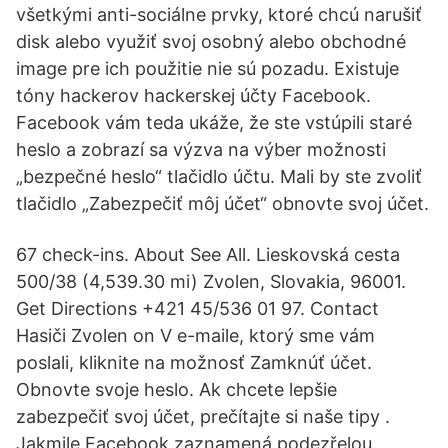
všetkými anti-sociálne prvky, ktoré chcú narušiť
disk alebo využiť svoj osobný alebo obchodné
image pre ich použitie nie sú pozadu. Existuje
tóny hackerov hackerskej účty Facebook.
Facebook vám teda ukáže, že ste vstúpili staré
heslo a zobrazí sa výzva na výber možnosti
„bezpečné heslo“ tlačidlo účtu. Mali by ste zvoliť
tlačidlo „Zabezpečiť môj účet“ obnovte svoj účet.
67 check-ins. About See All. Lieskovská cesta
500/38 (4,539.30 mi) Zvolen, Slovakia, 96001.
Get Directions +421 45/536 01 97. Contact
Hasiči Zvolen on V e-maile, ktorý sme vám
poslali, kliknite na možnosť Zamknúť účet.
Obnovte svoje heslo. Ak chcete lepšie
zabezpečiť svoj účet, prečítajte si naše tipy .
Jakmile Facebook zaznamená podezřelou