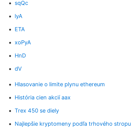
sqQc
lyA
ETA
xoPyA
HnD
dV
Hlasovanie o limite plynu ethereum
História cien akcií aax
Trex 450 se diely
Najlepšie kryptomeny podľa trhového stropu