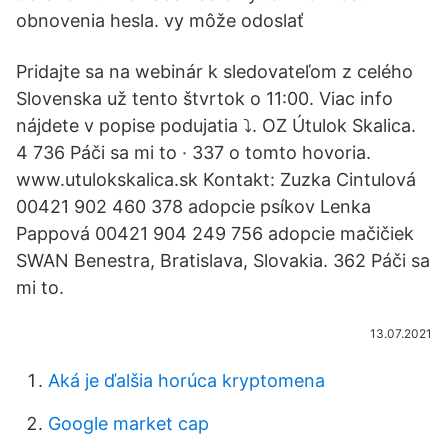
obnovenia hesla. vy môže odoslať
Pridajte sa na webinár k sledovateľom z celého
Slovenska už tento štvrtok o 11:00. Viac info
nájdete v popise podujatia ⤵️. OZ Útulok Skalica.
4 736 Páči sa mi to · 337 o tomto hovoria.
www.utulokskalica.sk Kontakt: Zuzka Cintulová
00421 902 460 378 adopcie psíkov Lenka
Pappová 00421 904 249 756 adopcie mačičiek
SWAN Benestra, Bratislava, Slovakia. 362 Páči sa
mi to.
13.07.2021
Aká je ďalšia horúca kryptomena
Google market cap