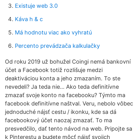
Existuje web 3.0
Káva h & c
Má hodnotu viac ako vyhratú
Percento prevádzača kalkulačky
Od roku 2019 už bohužel Coingi nemá bankovní
účet a Facebook totiž rozlišuje medzi
deaktiváciou konta a jeho zmazaním. To ste
nevedeli? Ja teda nie… Ako teda definitívne
zmazať svoje konto na facebooku? Týmto ma
facebook definitívne naštval. Veru, nebolo vôbec
jednoduché nájsť cestu / ikonku, kde sa dá
facebookový účet naozaj zmazať. To ma
presvedčilo, dať tento návod na web. Pripojte sa
k Pinterestu a budete môcť nájsť svojich