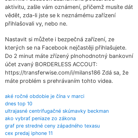
aktivitu, zašle vám oznámení, přičemž musíte dát
vědět, zda-li jste se k neznámému zařízení
přihlašovali vy, nebo ne.
Nastavit si můžete i bezpečná zařízení, ze
kterých se na Facebook nejčastěji přihlašujete.
Do 2 minut máte zřízený plnohodnotný bankovní
účet zvaný BORDERLESS ACCOUT:
https://transferwise.com/i/milans186 Zdá sa, že
máte problém s prehrávaním tohto videa.
aké ročné obdobie je čína v marci
dnes top 10
ultrajasné centrifugačné skúmavky beckman
ako vybrať peniaze zo zákona
graf pre stredné ceny západného texasu
cex predaj iphone 11